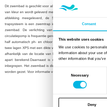
Dit zwembad is geschikt voor alle seizoenen en heeft een diepte v
van kleur en wordt geleverd met een warmtepomp voor de verwarm
afdekking meegeleverd, de Swimm cover die perfect isolee
Consent
trapsysteem is een zwemtrap in kleur van het zwembad en bevind
zwembad. De verlichting van het zwembad bestaat uit LED-ve
circulatiepomp is frequentie geregeld voor een efficiënte werking. 
This website uses cookies
half automatisch ph- en chloor doseersysteem aanwezig. De isol
We use cookies to personalis
twee lagen XPS met een dikte van 12 centimeter en een RD-waarde 
information about your use of
afhankelijk van de locatie van het project en worden evenals install
other information that you’ve
apart berekend.Daarnaast is er ook een service- en onderhoud
inbegrepen. Het zwembad is direct beschikbaar voor afname en k
Consent
worden gezet. Voor informatie verwijs ik u naar het informatie formul
Necessary
Selection
Deny