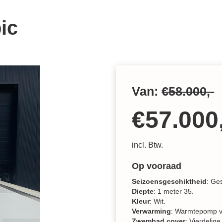
ic
Van:
€58.000,-
€57.000,
incl. Btw.
Op vooraad
Seizoensgeschiktheid
: Ge
Diepte
: 1 meter 35.
Kleur
: Wit.
Verwarming
: Warmtepomp v
Zwembad cover
: Vierdelig