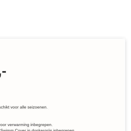
-
schikt voor alle seizoenen.
oor verwarming inbegrepen.
e Swimm Cover in donkergrijs inbegrepen.