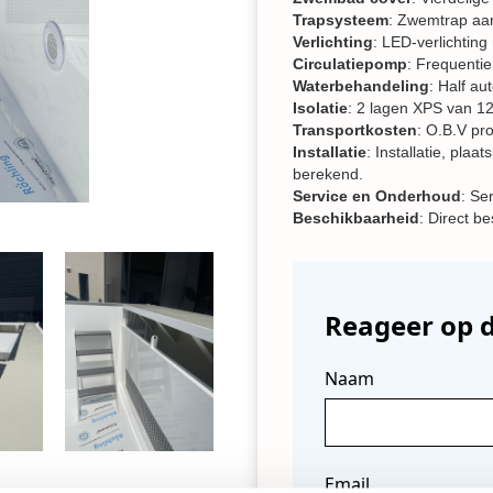
Trapsysteem
: Zwemtrap aan
Verlichting
: LED-verlichtin
Circulatiepomp
: Frequentie
Waterbehandeling
: Half a
Isolatie
: 2 lagen XPS van 1
Transportkosten
: O.B.V pr
Installatie
: Installatie, plaa
berekend.
Service en Onderhoud
: Se
Beschikbaarheid
: Direct b
Reageer op d
Naam
Email