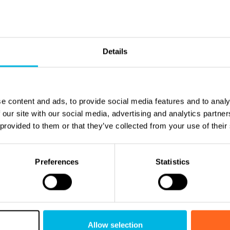
an 1 meter 35. Het zwembad is wit
ing. Daarnaast wordt er ook een
rt voor de wintermaanden. Het
Telefoon
Details
t zich aan de linkerkant van het
rlichting met RGB-kleuren. De
Voor de waterbehandeling is er een
atie van het zwembad bestaat uit
e content and ads, to provide social media features and to analy
van 3,5. De transportkosten zijn
 our site with our social media, advertising and analytics partn
atie, plaatsing en bedrijfstelling
 provided to them or that they’ve collected from your use of their
scontract voor het eerste jaar
an volgende week al op transport
ier.
Preferences
Statistics
Allow selection