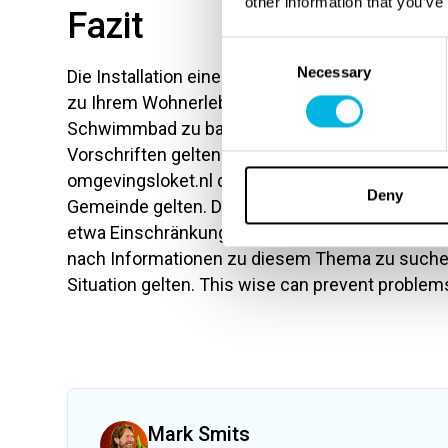
other information that you’ve
Fazit
Consent
Necessary
Selection
Die Installation eines Schwimmbades in Ihrem 
zu Ihrem Wohnerlebnis sein. In den Niederlanden 
Schwimmbad zu bauen, aber für jede Gemeinde
Vorschriften gelten. Es ist also wichtig, imme
omgevingsloket.nl durchzuführen, um zu überprü
Deny
Gemeinde gelten. Darüber hinaus können auch s
etwa Einschränkungen in der Innenstadt oder ar
nach Informationen zu diesem Thema zu suchen 
Situation gelten. This wise can prevent problems
Mark Smits