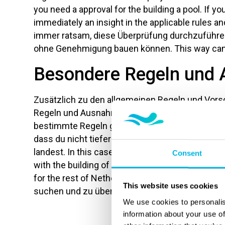
you need a approval for the building a pool. If yo
immediately an insight in the applicable rules a
immer ratsam, diese Überprüfung durchzuführen
ohne Genehmigung bauen können. This way can avo
Besondere Regeln und
Zusätzlich zu den allgemeinen Regeln und Vors
Regeln und Ausnahmen gelten. Es ist also mögli
bestimmte Regeln gelten, wenn es darum geht,
dass du nicht tiefer als 1 Meter graben darfst, 
landest. In this case can it required to take an a
Consent
with the building of the pool. This art of rules 
for the rest of Netherlands. Es ist jedoch imme
This website uses cookies
suchen und zu überprüfen, ob in Ihrer Gemeinde
We use cookies to personalis
information about your use of