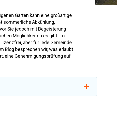
igenen Garten kann eine großartige
et sommerliche Abkühlung,
vor Sie jedoch mit Begeisterung
lichen Möglichkeiten es gibt. Im
lizenzfrei, aber für jede Gemeinde
em Blog besprechen wir, was erlaubt
ist, eine Genehmigungsprüfung auf
egels voor jouw situatie
en zwembad aanleggen.
 meter en staat minimaal 1 meter van de perceelgrens