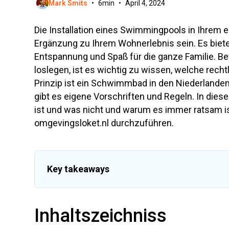
Mark Smits
•
6
min
•
April 4, 2024
Die Installation eines Swimmingpools in Ihrem e
Ergänzung zu Ihrem Wohnerlebnis sein. Es biet
Entspannung und Spaß für die ganze Familie. Be
loslegen, ist es wichtig zu wissen, welche recht
Prinzip ist ein Schwimmbad in den Niederlanden 
gibt es eigene Vorschriften und Regeln. In dies
ist und was nicht und warum es immer ratsam 
omgevingsloket.nl durchzuführen.
Key takeaways
Check ALTIJD via
omgevingsloket.nl
de geldende r
Inhaltszeichniss
Meestal kun je in Nederland zonder vergunning e
Een vergunningsvrij zwembad is niet hoger dan 1,5