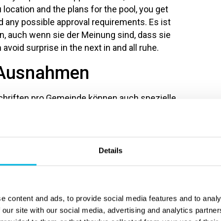
u location and the plans for the pool, you get
nd any possible approval requirements. Es ist
, auch wenn sie der Meinung sind, dass sie
id surprise in the next in and all ruhe.
 Ausnahmen
chriften pro Gemeinde können auch spezielle
ch, dass in der Innenstadt einer Gemeinde
 ein Schwimmbad zu graben. Zum Beispiel,
da du sonst in einem archäologischen Gebiet
rchäological investigation, before they can start
Details
applies often only in old downtown and usual not
r ratsam, nach weiteren Informationen zu
 die Regeln gelten.
e content and ads, to provide social media features and to analy
 our site with our social media, advertising and analytics partn