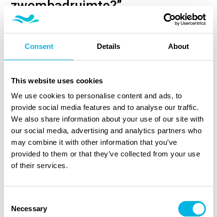
zwembadruimte?”
Beantwoord je deze vraag over je verwachtingen qua
binnenruimte?
Consent
Details
About
Dan geeft dit je direct sturen in:
Benodigde techniek (simpel vs volledig
This website uses cookies
kanaalsysteem).
We use cookies to personalise content and ads, to
Bouwkundige eisen (isolatie/koudebruggen).
provide social media features and to analyse our traffic.
We also share information about your use of our site with
Investering, ruimtebeslag, energiekosten.
our social media, advertising and analytics partners who
may combine it with other information that you’ve
Want wil je een binnenzwembadruimte die:
provided to them or that they’ve collected from your use
Koel en beschut is? Of juist aangenaam warm, waar de
of their services.
ramen 1-2 weken per jaar kunnen beslaan door de kou?
Of neem je alleen genoegen met een ruimte waar je alles
perfect onder controle hebt?
Consent
Necessary
Selection