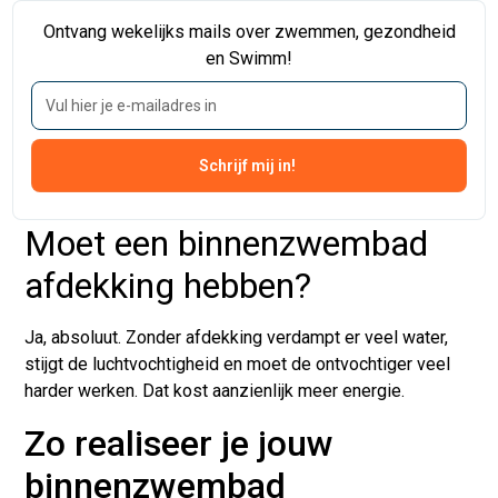
De energiekosten (stroom) gaat richting de 1000 euro per
Ontvang wekelijks mails over zwemmen, gezondheid
jaar.
en Swimm!
Wil je de kosten verlagen? Dan is goede isolatie
essentieel!
Ontdek hier alles over de jaarlijkse kosten van
zwembaden.
Moet een binnenzwembad
afdekking hebben?
Ja, absoluut.
Zonder afdekking verdampt er veel water,
stijgt de luchtvochtigheid en moet de ontvochtiger veel
harder werken. Dat kost aanzienlijk meer energie.
Zo realiseer je jouw
binnenzwembad