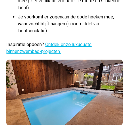
mee
(met ventilatie voorkom je muffe en stinkende
lucht)
Je voorkomt er zogenaamde dode hoeken mee,
waar vocht blijft hangen
(door middel van
luchtcirculatie)
Inspiratie opdoen?
Ontdek onze luxueuste
binnenzwembad-projecten.