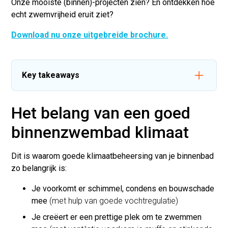
Onze mooiste (binnen)-projecten zien? En ontdekken hoe
echt zwemvrijheid eruit ziet?
Download nu onze uitgebreide brochure.
Key takeaways
- Breng eerst je verwachtingen, van de
binnenzwembad-ruimte, in kaart.
Het belang van een goed
- Bouw klein en slim, zodat het binnenklimaat
eenvoudiger (en goedkoper) te regelen is.
binnenzwembad klimaat
- Goede klimaatbeheersing is noodzakelijk voor
een (prettige) realisatie én gebruik van
Dit is waarom goede klimaatbeheersing van je binnenbad
binnenzwembaden.
zo belangrijk is:
Je voorkomt er schimmel, condens en bouwschade
mee
(met hulp van goede vochtregulatie)
Je creëert er een prettige plek om te zwemmen