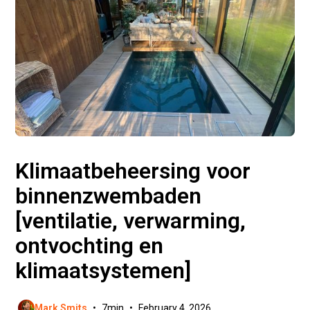
Klimaatbeheersing voor
binnenzwembaden
[ventilatie, verwarming,
ontvochting en
klimaatsystemen]
Mark Smits
•
7
min
•
February 4, 2026