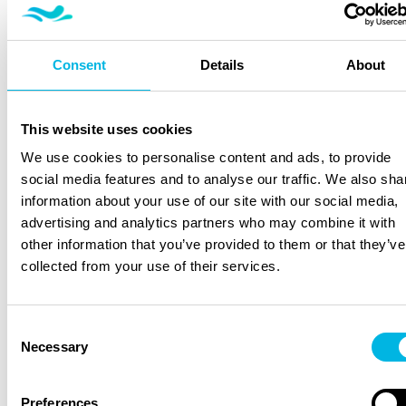
mit dem Schwimmsystem sicherzustellen.
Frage 3: Wie unterscheiden sich Jet-, Turbinen- und
Consent
Details
About
Propellersysteme voneinander?
Antwort: Jetsysteme erzeugen eine starke Strömung,
This website uses cookies
Turbinen liefern viel Wasser mit einer gewissen
Intensität, während Propellersysteme für eine weichere
We use cookies to personalise content and ads, to provide
und gleichmäßigere Strömung sorgen.
social media features and to analyse our traffic. We also sha
information about your use of our site with our social media,
Frage 4: Warum ist die physikalische Analyse für
advertising and analytics partners who may combine it with
Gegenstromkennzeichnungen wichtig?
other information that you’ve provided to them or that they’ve
collected from your use of their services.
Antwort: Die physikalische Analyse liefert eine objektive
Bewertung der Strömungsdynamik im Pool und hilft so,
das Schwimmerlebnis zu standardisieren.
Consent
Necessary
Selection
Preferences