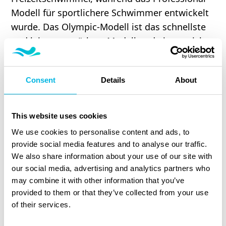
Modell für sportlichere Schwimmer entwickelt
wurde. Das Olympic-Modell ist das schnellste
und leistungsstärkste Modell und eignet sich
perfekt für professionelle Athleten und
Olympioniken.
Consent
Details
About
Jedes Modell bietet einzigartige Vorteile und
kann individuell angepasst werden, um den
This website uses cookies
spezifischen Anforderungen der Nutzer gerecht
zu werden. Die Wahl des richtigen Modells
We use cookies to personalise content and ads, to
provide social media features and to analyse our traffic.
hängt von den persönlichen Zielen und dem
We also share information about your use of our site with
Trainingsniveau ab.
our social media, advertising and analytics partners who
may combine it with other information that you’ve
Nachhaltigkeit und
provided to them or that they’ve collected from your use
of their services.
Energieeffizienz