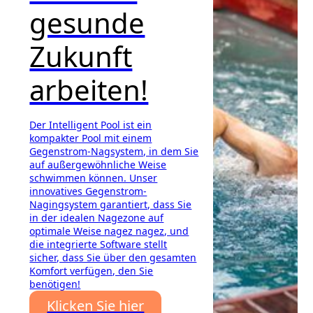
gesunde
Zukunft
arbeiten!
Der Intelligent Pool ist ein
kompakter Pool mit einem
Gegenstrom-Nagsystem, in dem Sie
auf außergewöhnliche Weise
schwimmen können. Unser
innovatives Gegenstrom-
Nagingsystem garantiert, dass Sie
in der idealen Nagezone auf
optimale Weise nagez nagez, und
die integrierte Software stellt
sicher, dass Sie über den gesamten
Komfort verfügen, den Sie
benötigen!
Klicken Sie hier