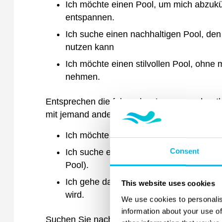
Ich möchte einen Pool, um mich abzukü
entspannen.
Ich suche einen nachhaltigen Pool, de
nutzen kann
Ich möchte einen stilvollen Pool, ohn
nehmen.
Entsprechen die folgenden Aussagen eher Ihr
mit jemand anderem besser dran.
(klein?)
Ich möchte große Partys schmeißen und 
Consent
Ich suche einen Pool, der sofort beeind
Pool).
Ich gehe davon aus, dass ein All-in-Ta
This website uses cookies
wird.
We use cookies to personalis
information about your use of
Suchen Sie nach einer breiteren Perspekti