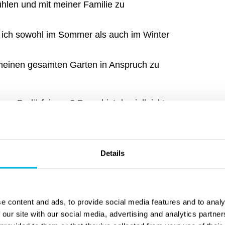
hlen und mit meiner Familie zu
n ich sowohl im Sommer als auch im Winter
e meinen gesamten Garten in Anspruch zu
en Bedürfnissen? Dann bist du vielleicht
 wähle ein Schwimmbad
:
viele Leute gleichzeitig im Pool haben.
Details
ruckt und Luxus ausstrahlt (wie ein großer
uchbecken für weniger als 10.000€ gekauft
e content and ads, to provide social media features and to analy
 our site with our social media, advertising and analytics partn
ve auf verschiedene Schwimmbäder? Und