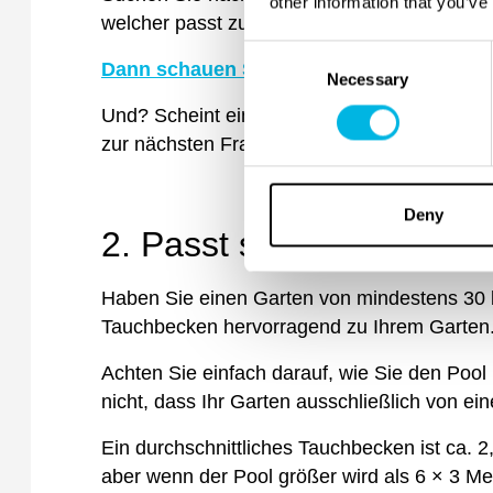
other information that you’ve
welcher passt zu dir?
Consent
Dann schauen Sie sich unsere Liste der 6
Necessary
Selection
Und? Scheint ein Tauchbecken Ihren Bedürf
zur nächsten Frage übergehen: Passt ein so
Deny
2. Passt so ein Minipool
Haben Sie einen Garten von mindestens 30 
Tauchbecken hervorragend zu Ihrem Garten
Achten Sie einfach darauf, wie Sie den Pool 
nicht, dass Ihr Garten ausschließlich von ei
Ein durchschnittliches Tauchbecken ist ca.
2
aber wenn der Pool größer wird als
6 × 3 Me