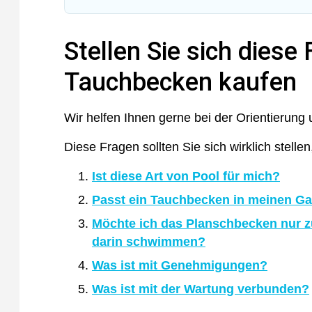
Unsere 3 Tauchbeckenmodelle
Kosten eines Tauchbeckens
Stellen Sie sich diese 
So sehen sie in den Gärten der Menschen aus!
Nachteile dieser Art von Pool
Tauchbecken kaufen
Wir helfen Ihnen gerne bei der Orientierun
Diese Fragen sollten Sie sich wirklich stelle
Ist diese Art von Pool für mich?
Passt ein Tauchbecken in meinen Ga
Möchte ich das Planschbecken nur z
darin schwimmen?
Was ist mit Genehmigungen?
Was ist mit der Wartung verbunden?