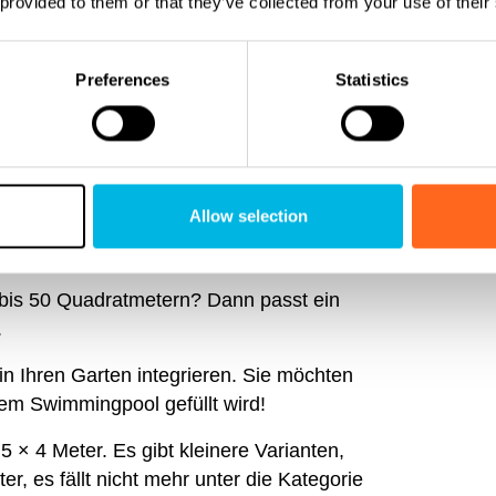
 provided to them or that they’ve collected from your use of their
 besten Pooltypen an.
Preferences
Statistics
nissen zu entsprechen? Dann können wir
lcher Minipool in meinen Garten?
Allow selection
 in meinen Garten?
bis 50 Quadratmetern? Dann passt ein
.
in Ihren Garten integrieren. Sie möchten
nem Swimmingpool gefüllt wird!
,5 × 4 Meter
. Es gibt kleinere Varianten,
ter
, es fällt nicht mehr unter die Kategorie