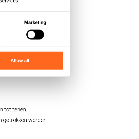
 services.
Marketing
 betekent. Niet
Allow all
n tot tenen.
n getrokken worden.