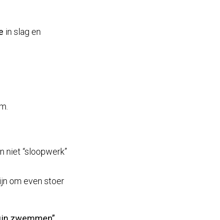
e
in slag en
rm.
n niet “sloopwerk”
ijn om even stoer
fijn zwemmen”.