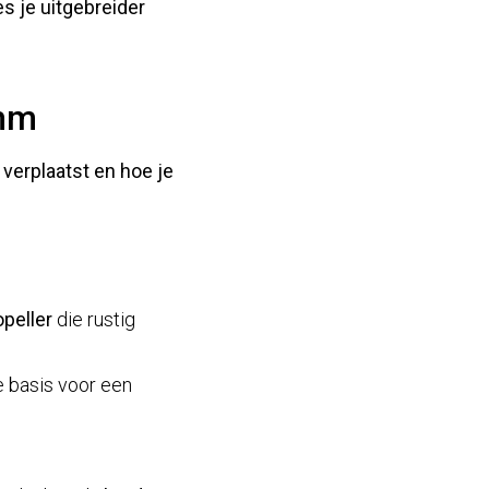
s je uitgebreider
imm
 verplaatst
en
hoe je
opeller
die rustig
e basis voor een