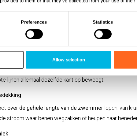
 provided to them or that they’ve collected from your use of their
e en criteria van fijn zwemmen
Preferences
Statistics
n een aantal duidelijke criteria voor wat “fijn zwemmen”
etbare eigenschappen van stroming en bad:
al op borst of gezicht.
Allow selection
lbare wervels in de kern van de zwemzone.
ote lijnen allemaal dezelfde kant op beweegt.
msdekking
oet
over de gehele lengte van de zwemmer
lopen: van krui
n de stroom waar benen wegzakken of heupen naar benede
niek