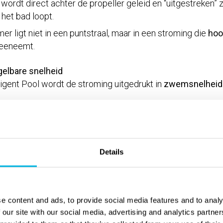
wordt direct achter de propeller geleid en “uitgestreken” 
het bad loopt.
 ligt niet in een puntstraal, maar in een stroming die
hoo
eneemt.
elbare snelheid
lligent Pool wordt de stroming uitgedrukt in
zwemsnelheid 
e techniek aan bij hoe zwemmers en trainers echt denken: 
.
Details
Swimm dus geen doel op zich, maar een middel om één v
oorden:
“Hoe maken we het water zó rustig en voorspelbaa
 zwemmen?”
e content and ads, to provide social media features and to analy
 our site with our social media, advertising and analytics partn