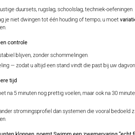
rustige duursets, rugslag, schoolslag, techniek-oefeningen.
g je niet dwingen tot één houding of tempo; u moet
variati
en.
 en controle
tabiel blijven, zonder schommelingen.
ling — zodat u altijd een stand vindt die past bij uw dagvo
ere tijd
t na 5 minuten nog prettig voelen, maar ook na 30 minute
ander stromingsprofiel dan systemen die vooral bedoeld z
en.
unten kloppen, noemt Swimm een zwemervaring “echt 