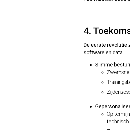
4. Toekom
De eerste revolutie 
software en data
:
Slimme bestur
Zwemsnelh
Trainings
Zijdensess
Gepersonalise
Op termijn
technisch 