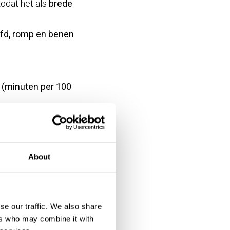
zodat het als
brede
fd, romp en benen
(minuten per 100
tempo, blokken,
About
raag zo goed
r dat je er elke dag
se our traffic. We also share
ers who may combine it with