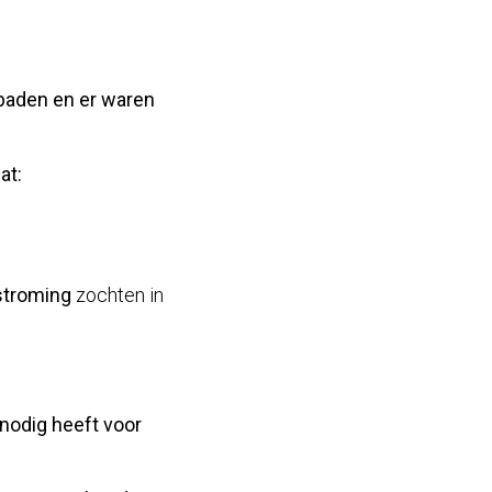
baden en er waren
at:
 stroming
zochten in
nodig heeft voor