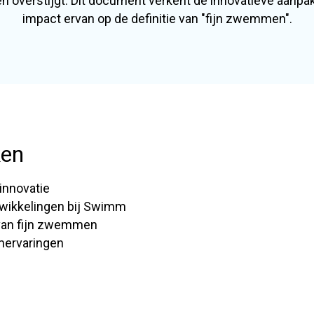
n overstijgt. Dit document verkent de innovatieve aanp
impact ervan op de definitie van "fijn zwemmen".
ken
innovatie
wikkelingen bij Swimm
a van fijn zwemmen
ervaringen