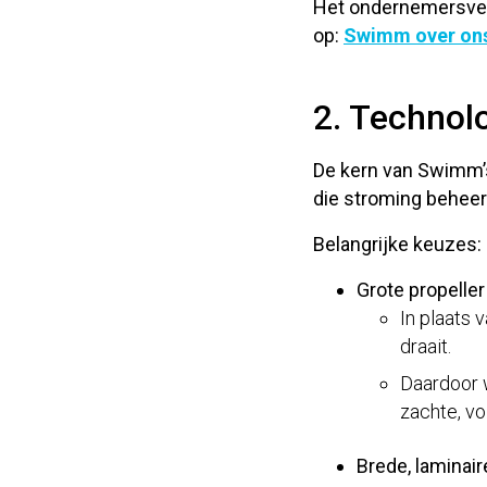
Het ondernemersverha
op:
Swimm over on
2. Technol
De kern van Swimm’s
die stroming beheer
Belangrijke keuzes:
Grote propeller
In plaats 
draait.
Daardoor w
zachte, v
Brede, laminair