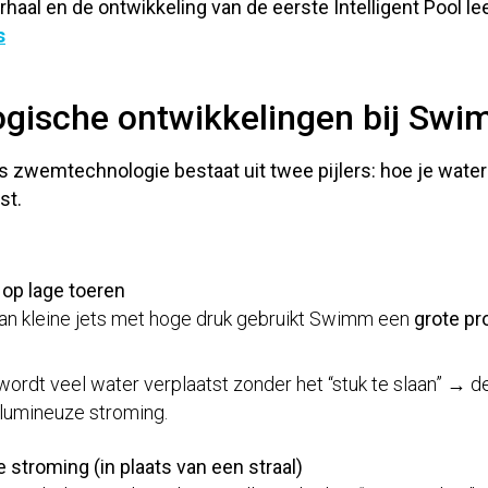
al en de ontwikkeling van de eerste Intelligent Pool lee
s
ogische ontwikkelingen bij Sw
 zwemtechnologie bestaat uit twee pijlers:
hoe je water
st
.
 op lage toeren
van kleine jets met hoge druk gebruikt Swimm een
grote pr
ordt veel water verplaatst zonder het “stuk te slaan” → d
olumineuze stroming.
e stroming (in plaats van een straal)