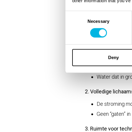
other information that you’ve
3. Definiti
Consent
Necessary
Selection
Swimm gebruikt inter
marketing, maar me
1. Rust in het water
Geen harde stra
Deny
Nauwelijks voe
Water dat in gr
2. Volledige lichaa
De stroming m
Geen “gaten” i
3. Ruimte voor tech