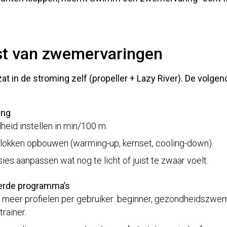
st van zwemervaringen
zat in de
stroming zelf
(propeller + Lazy River). De volgend
ing
eid instellen in min/100 m.
blokken opbouwen (warming-up, kernset, cooling-down).
ies aanpassen wat nog te licht of juist te zwaar voelt.
erde programma’s
 meer profielen per gebruiker: beginner, gezondheidszwemm
trainer.