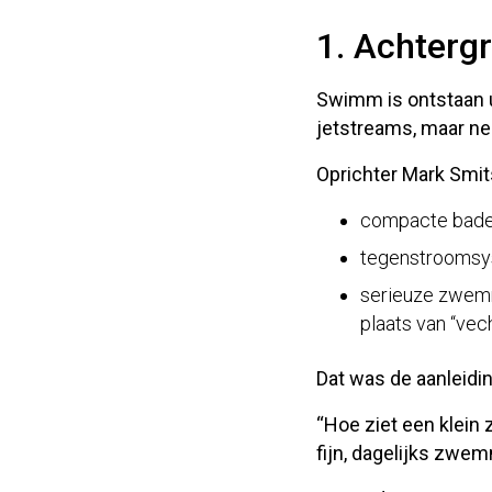
1. Achterg
Swimm is ontstaan u
jetstreams, maar
ne
Oprichter
Mark Smit
compacte baden
tegenstroomsys
serieuze zwe
plaats van “vec
Dat was de aanleidi
“Hoe ziet een klein
fijn, dagelijks zwe