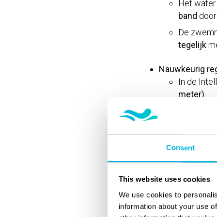
Het water 
band
door 
De zwemmer
tegelijk
me
Nauwkeurig reg
In de Inte
meter)
.
Zo sluit d
intervallen
Consent
Technologie is bij 
mogelijk te beantw
This website uses cookies
met plezier in wilt
We use cookies to personalis
information about your use of