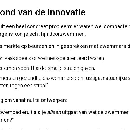
rond van de innovatie
it een heel concreet probleem: er waren wel compacte 
rgens kon je écht fijn doorzwemmen
.
s
merkte op beurzen en in gesprekken met zwemmers d
 vaak speels of wellness-georiënteerd waren;
temen vooral harde, smalle stralen gaven;
mmers en gezondheidszwemmers een
rustige, natuurlijke
hten tegen een straal”.
ng om vanaf nul te ontwerpen:
 zwembad eruit als je
alleen
uitgaat van wat de zwemmer 
mmen?”