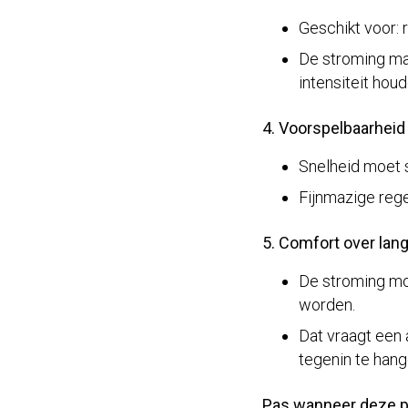
Geschikt voor: 
De stroming ma
intensiteit houd
4. Voorspelbaarheid
Snelheid moet s
Fijnmazige rege
5. Comfort over lang
De stroming moe
worden.
Dat vraagt een 
tegenin te hang
Pas wanneer deze p