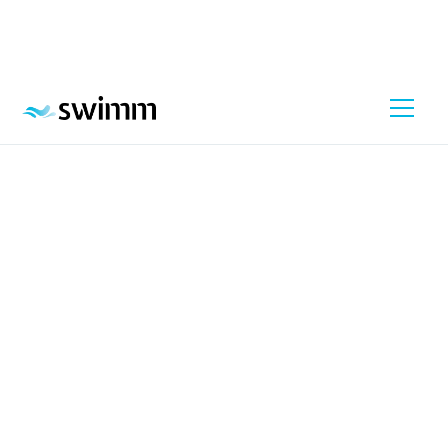
De techniek achter de
stroming: PowerFlow™ &
Lazy River™
Waarom voelt zwemmen in een Swimm zo prettig
én vrij aan? En wat maakt de stroming uniek
vergeleken met alternatieven?
Ontdek de techniek achter de stroming, waardoor
de Swimm jou als zwemmer zo'n fijne ervaring
biedt...