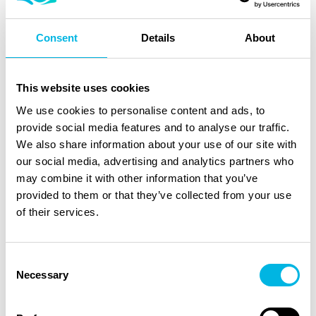
lage toerentallen verplaatst. In combinatie met de
LazyRiver™-circulatie ontstaat een brede, rustige
en laminaire stroming door het hele zwembad.
Consent
Details
About
Daardoor voelt zwemmen in een Swimm
natuurlijker, stabieler en comfortabeler.
This website uses cookies
We use cookies to personalise content and ads, to
Kan ik ook zwemmen als ik geen
provide social media features and to analyse our traffic.
topconditie heb?
We also share information about your use of our site with
our social media, advertising and analytics partners who
Ja. Juist omdat de stroming rustig en goed
may combine it with other information that you’ve
regelbaar is, kun je op je eigen niveau zwemmen.
provided to them or that they’ve collected from your use
Je kunt starten met een zachte stroming voor
of their services.
schoolslag, hersteltraining of rustig bewegen.
Naarmate je conditie beter wordt, kun je de snelheid
verhogen. De stroming past zich aan jou aan, niet
Consent
andersom!
Necessary
Selection