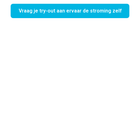
Vraag je try-out aan ervaar de stroming zelf
Het water “draagt” jou als zwemmer: door de brede
stroming hoef je niet, zoals bij Jetstreambaden, tegen
één harde straal te vechten.
Past zich volledig aan jouw niveau en wensen aan: van
een intensieve intervaltraining tot een zwemsessie
waarmee je je hoofd leeg maakt.