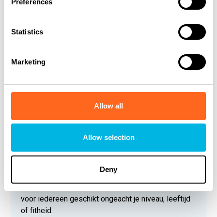
Preferences
Waarom zou ik een brede zwemzone
willen?
Statistics
Een brede zwemzone geeft je lichaam ruimte. Je
schouders, armen, benen en romp krijgen allemaal
dezelfde rustige waterdruk. Daardoor lig je
Marketing
stabieler in het water en voelt het minder alsof je
op één klein punt tegen een harde straal moet
zwemmen.
Allow all
Kan ik de techniek van een Swimm zelf
Allow selection
ervaren?
Jazeker, je ervaart het samenspel van de
Deny
PowerFlow™ en LazRiver™-technieken geheel
vrijblijvend tijdens onze
zwem try-out.
Deze is
voor iedereen geschikt ongeacht je niveau, leeftijd
of fitheid.