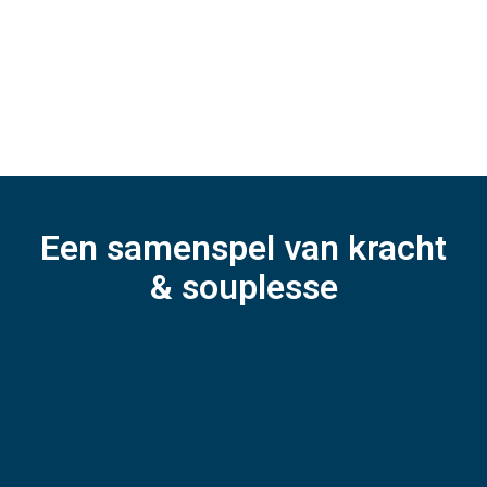
Kalm & vrij van turbulentie: de waterafzuiging gebeurt aan
de achterzijde van het bad. Hierdoor voelt het net alsof je
in open water zwemt.
Een samenspel van kracht
& souplesse