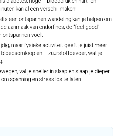
oals diabetes, hoge bloeddruk en hart- en
minuten kan al een verschil maken!
fs een ontspannen wandeling kan je helpen om
 de aanmaak van endorfines, de "feel-good"
 ontspannen voelt​
dig, maar fysieke activiteit geeft je juist meer
e bloedsomloop en zuurstoftoevoer, wat je
g.
egen, val je sneller in slaap en slaap je dieper.
om spanning en stress los te laten.