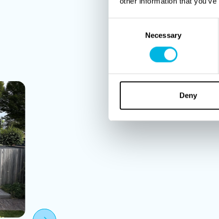
Een exc
other information that you’ve
Consent
Necessary
Selection
Laat je 
Deny