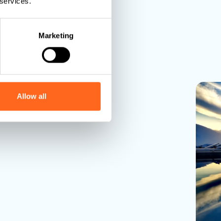
nze 300+
 services.
Marketing
rojecten…
Allow all