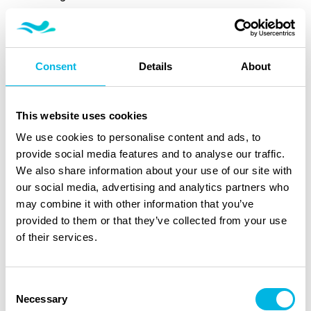
Als je het water niet tot rond 10°C wilt blijven verwarmen,
gebruik je zogenaamde overwinteringsvlotters. Die zijn
bij vele tuincentra en natuurlijk online verkrijgbaar. Laat
Consent
Details
About
dan ook de leidingen leeglopen om schade door vorst te
vermijden.
This website uses cookies
Tip 10. Ga voor een klein en
We use cookies to personalise content and ads, to
duurzaam zwembad
provide social media features and to analyse our traffic.
We also share information about your use of our site with
De stappen die je volgt om een zwembad te verzorgen
our social media, advertising and analytics partners who
zijn altijd dezelfde.
may combine it with other information that you’ve
Ook de onderhoudsintervallen verschillen niet zo heel
provided to them or that they’ve collected from your use
veel. Hoeveel tijd je per keer moet besteden verschilt wel
of their services.
en hangt vooral af van het watervolumen en het
zwemoppervlak. Een klein en
duurzaam
zwembad is dus
mooi meegenomen!
Consent
Necessary
Selection