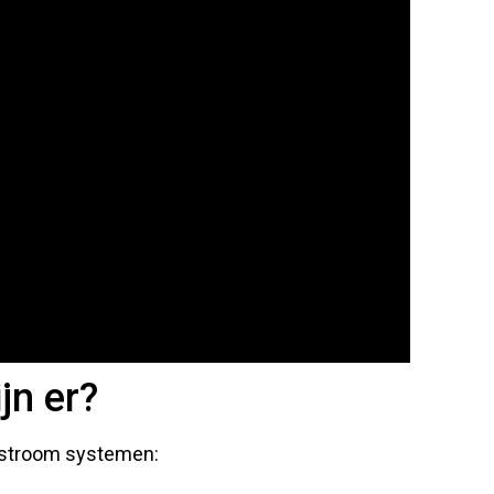
jn er?
enstroom systemen: