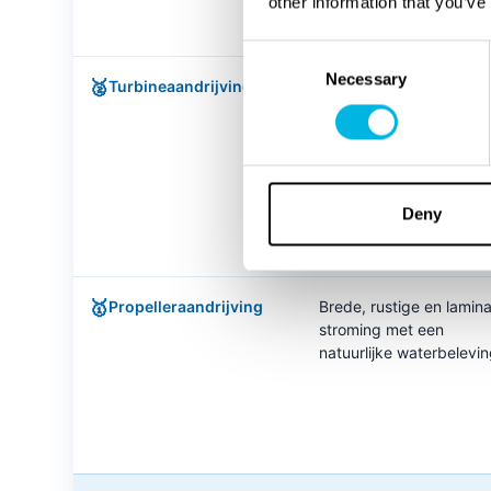
other information that you’ve
Consent
Necessary
Selection
🥈
Turbineaandrijving
Krachtige, bredere
stroming, maar duidelijk
turbulent en niet overal
gelijk
Deny
🥇
Propelleraandrijving
Brede, rustige en lamina
stroming met een
natuurlijke waterbelevi