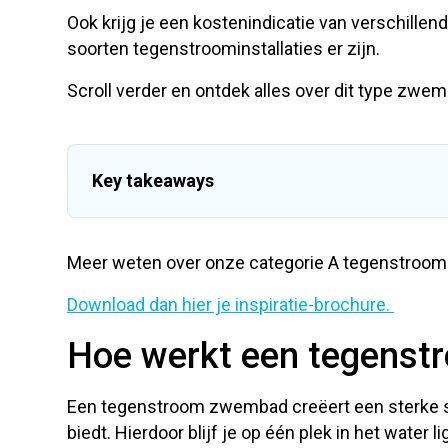
Ook krijg je een kostenindicatie van verschille
soorten tegenstroominstallaties er zijn.
Scroll verder en ontdek alles over dit type zwe
Key takeaways
“Tegenstroom” is een containerbegrip. Er zijn namel
Meer weten over onze categorie A tegenstroo
De kwaliteit van de stroming bepaalt de kwaliteit v
Tegenstroming maakt het mogelijk om echt te zw
Download dan hier je inspiratie-brochure.
Een tegenstroom zwembad kost tussen de 25.000 en
dat je kiest.
Hoe werkt een tegens
Test altijd eerst het zwembad
voordat je tot aa
Een tegenstroom zwembad creëert een sterke 
biedt. Hierdoor blijf je op één plek in het water 