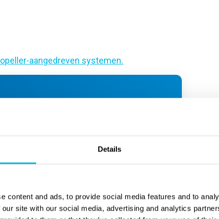
ropeller-aangedreven systemen.
BIJZONDER
MINDER GESCHIKT
GESCHIKT
WANNEER…
WANNEER…
Details
je vooral een extra
je regelmatig wilt
functie zoekt voor
zwemmen en
spel, ontspanning of
waarde hecht aan
e content and ads, to provide social media features and to analy
korte momenten in
comfort,
 our site with our social media, advertising and analytics partn
het water
gelijkmatigheid en