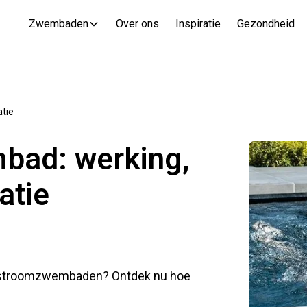
Zwembaden
Over ons
Inspiratie
Gezondheid
atie
bad: werking,
atie
genstroomzwembaden? Ontdek nu hoe