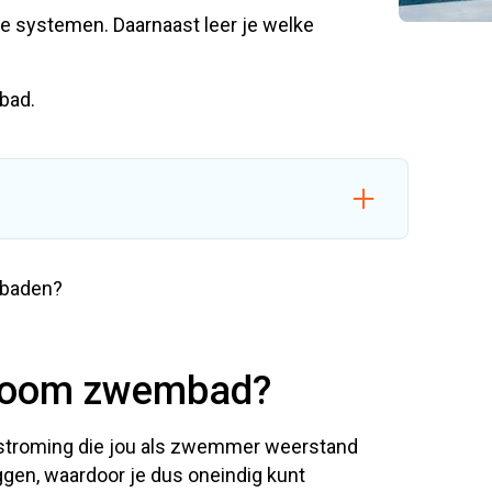
nde systemen. Daarnaast leer je welke
mbad.
ijk verschillende typen tegenstroominstallaties.
mbaden?
an je zwemervaring.
emmen. Ook in een klein zwembad.
 60.000 euro. Afhankelijk van het type tegenstroming
troom zwembad?
nkoop overgaat!
stroming die jou als zwemmer weerstand
liggen, waardoor je dus oneindig kunt