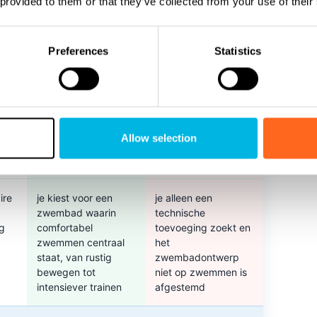
 provided to them or that they’ve collected from your use of their
een natuurlijke
zwemervaring
Preferences
Statistics
je een
je juist een rustige,
maatwerkzwembad
laminaire en
bouwt en een
voorspelbare
praktische
stroming wilt voor
tegenstroomoplossin
langdurig en
g zoekt die relatief
comfortabel
Allow selection
eenvoudig kan
zwemmen
worden ingebouwd
ire
je kiest voor een
je alleen een
zwembad waarin
technische
ng
comfortabel
toevoeging zoekt en
zwemmen centraal
het
staat, van rustig
zwembadontwerp
bewegen tot
niet op zwemmen is
intensiever trainen
afgestemd