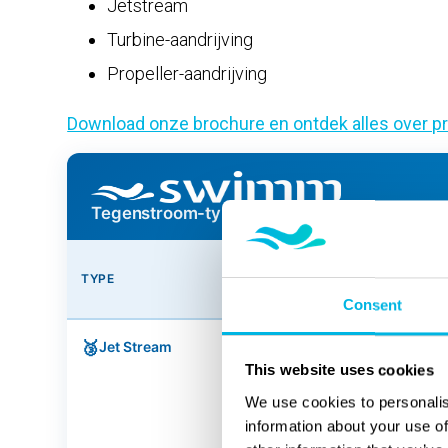
Jetstream
Turbine-aandrijving
Propeller-aandrijving
Download onze brochure en ontdek alles over p
Tegenstroom-types vergelijken
TYPE
STROMING
Consent
🥉
Jet Stream
Smalle, krachtige en
turbulente straal
This website uses cookies
We use cookies to personalis
information about your use of