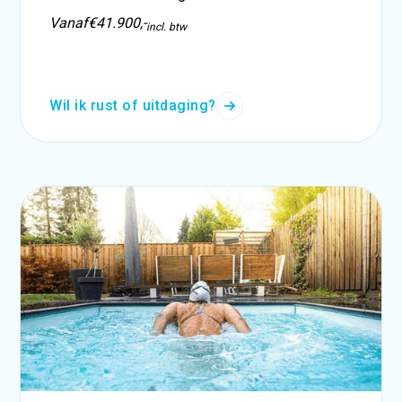
Vanaf
€41.900,-
incl. btw
Wil ik rust of uitdaging?