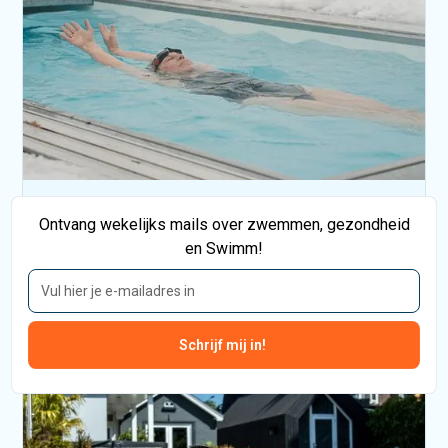
Mark Smits
•
8
min
Ontvang wekelijks mails over zwemmen, gezondheid
Wat creëert de perfecte
en Swimm!
zwemervaring?