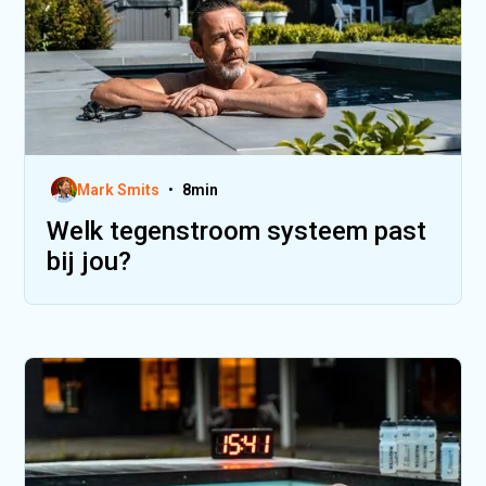
Mark Smits
•
8
min
Welk tegenstroom systeem past
bij jou?