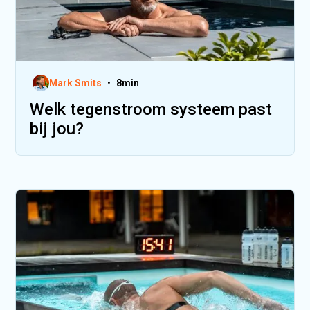
Mark Smits
•
8
min
Welk tegenstroom systeem past
bij jou?