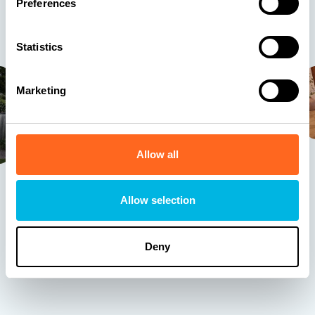
Preferences
Laat je inspireren door een selectie van onze mooiste
zwembadprojecten…
Statistics
Marketing
Allow all
Slide 3 of 16.
Allow selection
Doe hier inspiratie op voor jouw tuin (met een
Deny
Swimm)