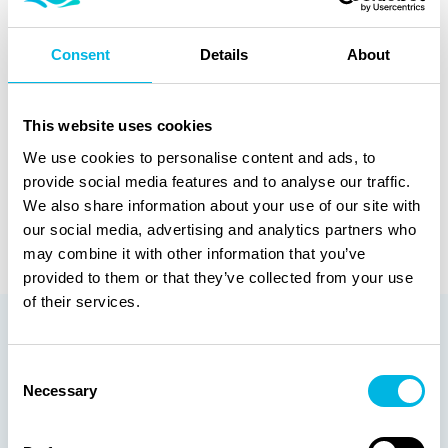
Consent
Details
About
Door je in te schrijven ga je akkoord met onze
This website uses cookies
privacyverklaring
.
We use cookies to personalise content and ads, to
provide social media features and to analyse our traffic.
We also share information about your use of our site with
our social media, advertising and analytics partners who
may combine it with other information that you’ve
provided to them or that they’ve collected from your use
of their services.
Een exclusieve selectie uit
Consent
onze 300+
Necessary
Selection
zwembadprojecten