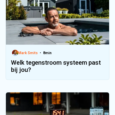
Mark Smits
•
8
min
Welk tegenstroom systeem past
bij jou?