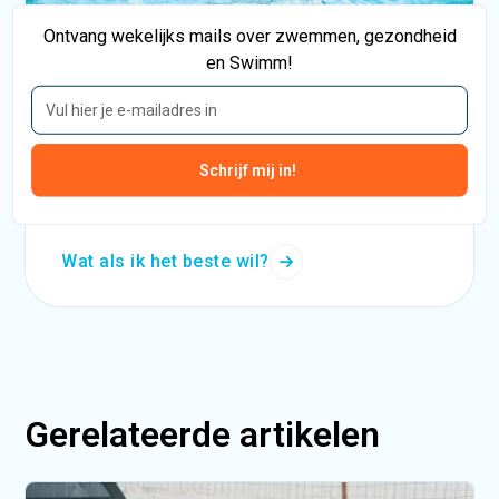
Ontvang wekelijks mails over zwemmen, gezondheid
Advanced Serie: Olympic
en Swimm!
De Olympic: voor mensen die het allerbeste
willen
Vanaf
€46.900,-
incl. btw
Wat als ik het beste wil?
Gerelateerde artikelen