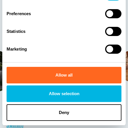
onze 300+
Preferences
zwembadprojecten
Statistics
Laat je inspireren door een selectie van onze mooiste
zwembadprojecten…
Marketing
Allow all
Allow selection
Slide 4 of 16.
Deny
Doe hier inspiratie op voor jouw tuin (met een
Swimm)