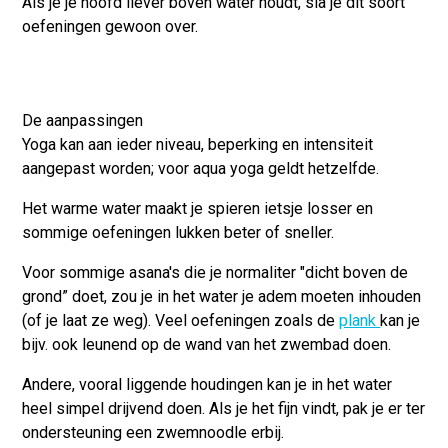
Als je je hoofd liever boven water houdt, sla je dit soort
oefeningen gewoon over.
De aanpassingen
Yoga kan
aan ieder niveau, beperking en intensiteit
aangepast
worden; voor aqua yoga geldt hetzelfde.
Het warme water maakt je
spieren
ietsje
losser
en
sommige oefeningen lukken beter of sneller.
Voor sommige asana's die je normaliter "dicht boven de
grond” doet, zou je in het water je adem moeten inhouden
(of je laat ze weg). Veel oefeningen zoals de
plank
kan je
bijv. ook
leunend op de wand
van het zwembad doen.
Andere, vooral liggende houdingen kan je in het water
heel simpel
drijvend
doen. Als je het fijn vindt, pak je er ter
ondersteuning een zwemnoodle erbij.