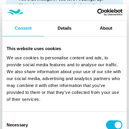
> Wat andere mensen van onze baden vinden...
Consent
Details
About
This website uses cookies
Door je in te schrijven ga je akkoord met onze
We use cookies to personalise content and ads, to
privacyverklaring
.
provide social media features and to analyse our traffic.
We also share information about your use of our site with
our social media, advertising and analytics partners who
may combine it with other information that you’ve
provided to them or that they’ve collected from your use
of their services.
Consent
Necessary
Een exclusieve selectie uit
Selection