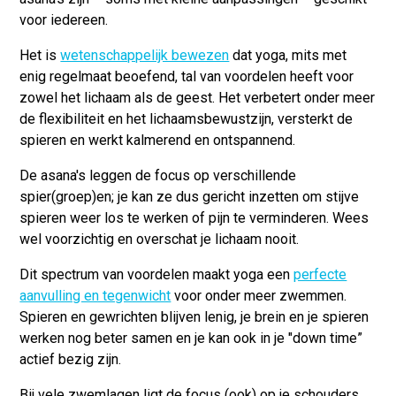
voor iedereen.
Het is
wetenschappelijk bewezen
dat yoga, mits met
enig regelmaat beoefend, tal van voordelen heeft voor
zowel het lichaam als de geest. Het verbetert onder meer
de
flexibiliteit
en het
lichaamsbewustzijn
, versterkt de
spieren
en werkt
kalmerend
en ontspannend.
De asana's leggen de focus op verschillende
spier(groep)en; je kan ze dus gericht inzetten om stijve
spieren
weer
los te werken
of pijn te verminderen. Wees
wel voorzichtig en overschat je lichaam nooit.
Dit spectrum van voordelen maakt yoga een
perfecte
aanvulling en tegenwicht
voor onder meer zwemmen.
Spieren en gewrichten blijven lenig, je brein en je spieren
werken nog beter samen en je kan ook in je "down time”
actief bezig zijn.
Bij vele zwemlagen ligt de focus (ook) op je schouders