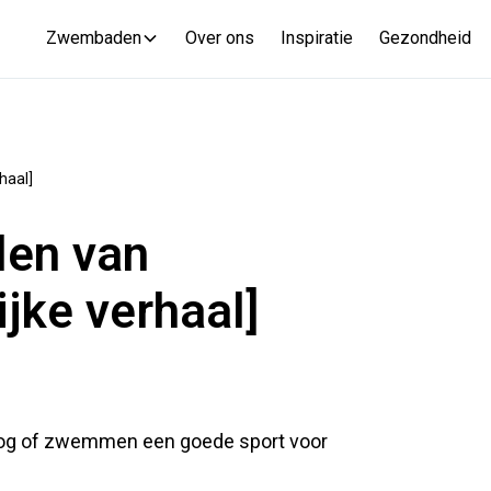
Zwembaden
Over ons
Inspiratie
Gezondheid
haal]
len van
jke verhaal]
 nog of zwemmen een goede sport voor