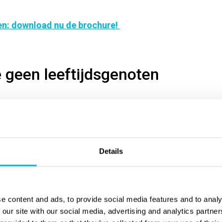
n: download nu de brochure!
e geen leeftijdsgenoten
 kan zwemmen een minder dan ideale sport voor
 is tot en met 12 jaar en dan pas weer vanaf
Details
s groot dat je met een generatiekloof te maken
e content and ads, to provide social media features and to analy
 our site with our social media, advertising and analytics partn