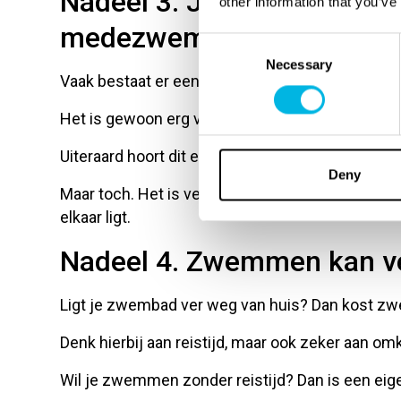
Nadeel 3. Jouw zwemniveau
other information that you’ve
medezwemmers
Consent
Necessary
Selection
Vaak bestaat er een duidelijk verschil tussen 
Het is gewoon erg vervelend wanneer er een tr
Uiteraard hoort dit erbij. Deze persoon kan er ni
Deny
Maar toch. Het is vervelend wanneer het nivea
elkaar ligt.
Nadeel 4. Zwemmen kan vee
Ligt je zwembad ver weg van huis? Dan kost zw
Denk hierbij aan reistijd, maar ook zeker aan o
Wil je zwemmen zonder reistijd? Dan is een ei